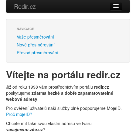
Redir.cz
Vaše přesměrování
Přihlásit se
NAVIGACE
Nové přesměrování
Vaše přesměrování
Převod přesměrování
Nové přesměrování
Převod přesměrování
Vítejte na portálu redir.cz
Již od roku 1998 vám prostřednictvím portálu
redir.cz
poskytujeme
zdarma hezké a dobře zapamatovatelné
webové adresy
.
Pro ověření uživatelů naší služby plně podporujeme MojeID.
Proč mojeID?
Chcete mít také svou vlastní adresu ve tvaru
vasejmeno
.zde.cz
?